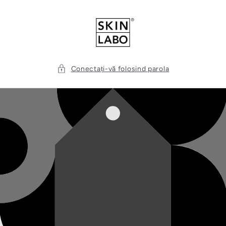
Vai
direttamente
ai contenuti
Conectați-vă folosind parola