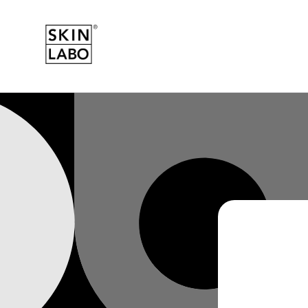
Przejdź
do
treści