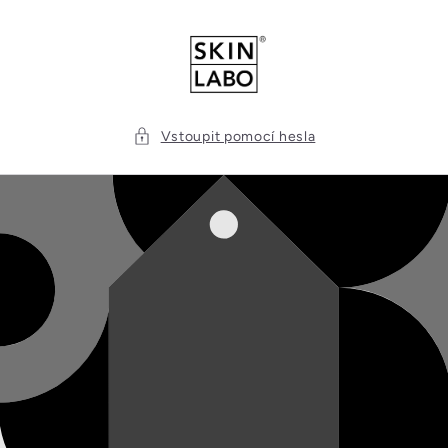
Přejít k
obsahu
Vstoupit pomocí hesla